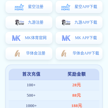
在 App Store 上下载
在 Google Play 上获取
数据安全护盾
半岛平台登录入口以严谨的数据加密体系构建平台安全屏
障，确保用户访问、操作、交互等环节的数据隐私始终处于
安全状态。