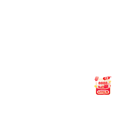
生
整合半岛登陆入口-半岛online(中国)赛事数据、社区互动与
隐私防护于一体，打造便捷轻量的掌上观看体验。
极速体验
操作迅速、无卡顿、启动响应流畅，满足快节奏观赛需求。