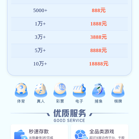
银行级加密
数据经SSL/TLS协议全程加密，避免内容被截取或篡改。
多重身份验证
支持二次验证机制，结合设备识别与登录行为分析。