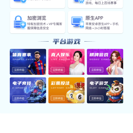
全天候监控
半岛登陆入口-半岛online(中国)后端系统实时巡检，迅速识
别并应对潜在安全风险。
版本更新记录 · 半岛平台登录入
口
2025
v6.1.2 · 2025年6月12日
赛事快报功能上线，比分动态实时推送。